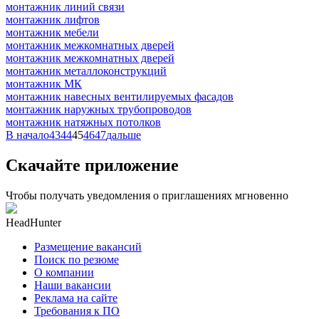
монтажник линий связи
монтажник лифтов
монтажник мебели
монтажник межкомнатных дверей
монтажник межкомнатных дверей
монтажник металлоконструкций
монтажник МК
монтажник навесных вентилируемых фасадов
монтажник наружных трубопроводов
монтажник натяжных потолков
В начало
43
44
45
46
47
дальше
Скачайте приложение
Чтобы получать уведомления о приглашениях мгновенно
HeadHunter
Размещение вакансий
Поиск по резюме
О компании
Наши вакансии
Реклама на сайте
Требования к ПО