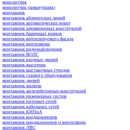
монолитчик
монолитчик (арматурщик)
монтажник
монтажник абонентских линий
монтажник автоматических ворот
монтажник алюминиевых конструкций
монтажник башенных кранов
монтажник вентилируемого фасада
монтажник вентиляции
монтажник видеонаблюдения
монтажник ВОЛС
монтажник входных дверей
монтажник-высотник
монтажник выставочных стендов
монтажник газового оборудования
монтажник дверей
монтажник жалюзи
монтажник железобетонных конструкций
монтажник инженерных систем
монтажник интернет-сетей
монтажник кабельных сетей
монтажник КИПиА
монтажник кондиционеров
монтажник кондиционеров и вентиляции
монтажник ЛВС