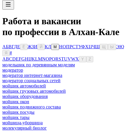
Работа и вакансии
по профессии в Алхан-Кале
А
Б
В
Г
Д
Е
Ж
З
И
К
Л
Н
О
П
Р
С
Т
У
Ф
Х
Ц
Ч
Ш
Э
Ю
Ё
Й
М
Щ
Ы
#
Я
A
B
C
D
E
F
G
H
I
J
K
L
M
N
O
P
Q
R
S
T
U
V
W
X
Y
Z
модельщик по деревянным моделям
модератор
модератор интернет-магазина
модератор социальных сетей
мойщик автомобилей
мойщик грузовых автомобилей
мойщик оборудования
мойщик окон
мойщик подвижного состава
мойщик посуды
мойщик тары
мойщица-уборщица
молекулярный биолог