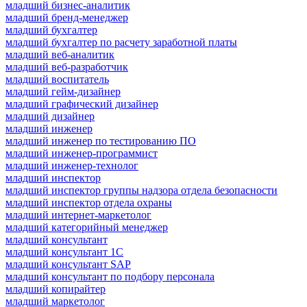
младший бизнес-аналитик
младший бренд-менеджер
младший бухгалтер
младший бухгалтер по расчету заработной платы
младший веб-аналитик
младший веб-разработчик
младший воспитатель
младший гейм-дизайнер
младший графический дизайнер
младший дизайнер
младший инженер
младший инженер по тестированию ПО
младший инженер-программист
младший инженер-технолог
младший инспектор
младший инспектор группы надзора отдела безопасности
младший инспектор отдела охраны
младший интернет-маркетолог
младший категорийный менеджер
младший консультант
младший консультант 1С
младший консультант SAP
младший консультант по подбору персонала
младший копирайтер
младший маркетолог