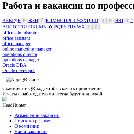
Работа и вакансии по профес
А
Б
В
Г
Д
Е
Ж
З
И
К
Л
М
Н
О
П
Р
С
Т
У
Ф
Х
Ц
Ч
Ш
Э
Ю
#
Ё
Й
Щ
Ы
Я
A
B
C
D
E
F
G
H
I
J
K
L
M
N
P
Q
R
S
T
U
V
W
X
O
Y
Z
office administrator
office assistant
office manager
online marketing manager
operations director
operations manager
Oracle DBA
Oracle developer
Сканируйте QR-код, чтобы скачать приложение
И чаты с работодателями всегда будут под рукой
HeadHunter
Размещение вакансий
Поиск по резюме
О компании
Наши вакансии