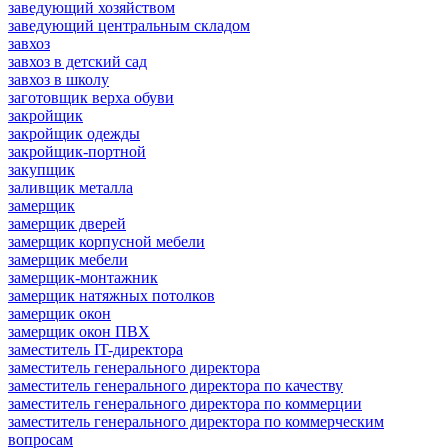
заведующий хозяйством
заведующий центральным складом
завхоз
завхоз в детский сад
завхоз в школу
заготовщик верха обуви
закройщик
закройщик одежды
закройщик-портной
закупщик
заливщик металла
замерщик
замерщик дверей
замерщик корпусной мебели
замерщик мебели
замерщик-монтажник
замерщик натяжных потолков
замерщик окон
замерщик окон ПВХ
заместитель IT-директора
заместитель генерального директора
заместитель генерального директора по качеству
заместитель генерального директора по коммерции
заместитель генерального директора по коммерческим
вопросам