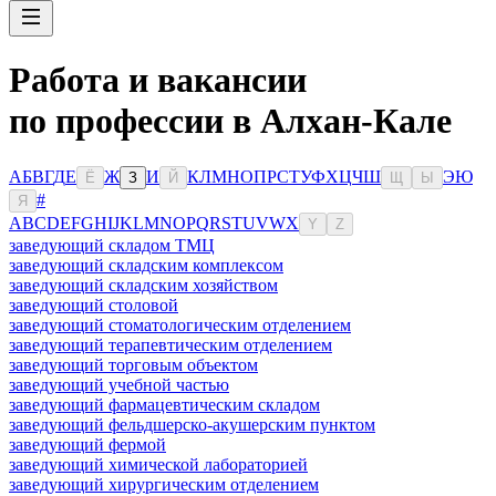
Работа и вакансии
по профессии в Алхан-Кале
А
Б
В
Г
Д
Е
Ж
И
К
Л
М
Н
О
П
Р
С
Т
У
Ф
Х
Ц
Ч
Ш
Э
Ю
Ё
З
Й
Щ
Ы
#
Я
A
B
C
D
E
F
G
H
I
J
K
L
M
N
O
P
Q
R
S
T
U
V
W
X
Y
Z
заведующий складом ТМЦ
заведующий складским комплексом
заведующий складским хозяйством
заведующий столовой
заведующий стоматологическим отделением
заведующий терапевтическим отделением
заведующий торговым объектом
заведующий учебной частью
заведующий фармацевтическим складом
заведующий фельдшерско-акушерским пунктом
заведующий фермой
заведующий химической лабораторией
заведующий хирургическим отделением