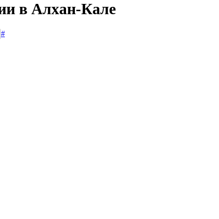
сии в Алхан-Кале
#