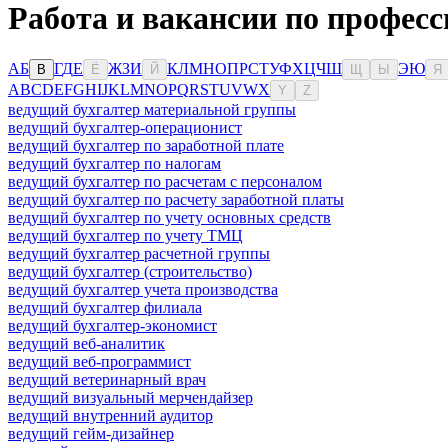
Работа и вакансии по профес
А
Б
Г
Д
Е
Ж
З
И
К
Л
М
Н
О
П
Р
С
Т
У
Ф
Х
Ц
Ч
Ш
Э
Ю
В
Ё
Й
Щ
Ы
Я
A
B
C
D
E
F
G
H
I
J
K
L
M
N
O
P
Q
R
S
T
U
V
W
X
Y
Z
ведущий бухгалтер материальной группы
ведущий бухгалтер-операционист
ведущий бухгалтер по заработной плате
ведущий бухгалтер по налогам
ведущий бухгалтер по расчетам с персоналом
ведущий бухгалтер по расчету заработной платы
ведущий бухгалтер по учету основных средств
ведущий бухгалтер по учету ТМЦ
ведущий бухгалтер расчетной группы
ведущий бухгалтер (строительство)
ведущий бухгалтер учета производства
ведущий бухгалтер филиала
ведущий бухгалтер-экономист
ведущий веб-аналитик
ведущий веб-программист
ведущий ветеринарный врач
ведущий визуальный мерчендайзер
ведущий внутренний аудитор
ведущий гейм-дизайнер