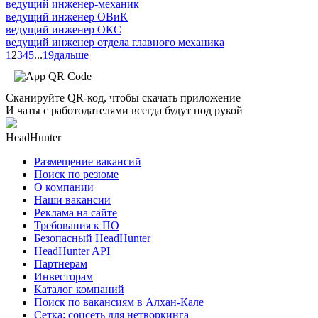
ведущий инженер-механик
ведущий инженер ОВиК
ведущий инженер ОКС
ведущий инженер отдела главного механика
1
2
3
4
5
...
19
дальше
Сканируйте QR-код, чтобы скачать приложение
И чаты с работодателями всегда будут под рукой
HeadHunter
Размещение вакансий
Поиск по резюме
О компании
Наши вакансии
Реклама на сайте
Требования к ПО
Безопасный HeadHunter
HeadHunter API
Партнерам
Инвесторам
Каталог компаний
Поиск по вакансиям в Алхан-Кале
Сетка: соцсеть для нетворкинга