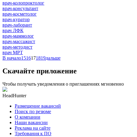
врач-колопроктолог
врач-консультант
врач-косметолог
врач-куратор
врач-лаборант
врач ЛФК
врач-маммолог
врач-массажист
врач-методист
врач МРТ
В начало
15
16
17
18
19
дальше
Скачайте приложение
Чтобы получать уведомления о приглашениях мгновенно
HeadHunter
Размещение вакансий
Поиск по резюме
О компании
Наши вакансии
Реклама на сайте
Требования к ПО