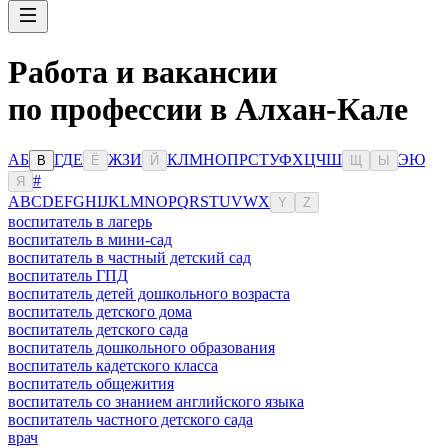
Работа и вакансии
по профессии в Алхан-Кале
А
Б
Г
Д
Е
Ж
З
И
К
Л
М
Н
О
П
Р
С
Т
У
Ф
Х
Ц
Ч
Ш
Э
Ю
В
Ё
Й
Щ
Ы
#
Я
A
B
C
D
E
F
G
H
I
J
K
L
M
N
O
P
Q
R
S
T
U
V
W
X
Y
Z
воспитатель в лагерь
воспитатель в мини-сад
воспитатель в частный детский сад
воспитатель ГПД
воспитатель детей дошкольного возраста
воспитатель детского дома
воспитатель детского сада
воспитатель дошкольного образования
воспитатель кадетского класса
воспитатель общежития
воспитатель со знанием английского языка
воспитатель частного детского сада
врач