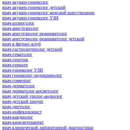
врач акушер-гинеколог
врач акушер-гинеколог детский
врач акушер-гинеколог женской консультации
врач акушер-гинеколог УЗИ
врач-аллерголог
врач-анестезиолог
врач анестезиолог-реаниматолог
врач анестезиолог-реаниматолог детский
врач в фитнес-клуб
врач-гастроэнтеролог детский
врач-гематолог
врач-генетик
врач-гериатр
врач-гинеколог УЗИ
врач гинеколог-эндокринолог
врач-гомеопат
врач-дерматолог
врач дерматолог-косметолог
врач детский уролог-андролог
врач-детский хирург
врач-диетолог
врач-инфекционист
врач-кардиолог
врач-кинезитерапевт
врач клинической лабораторной диагностики