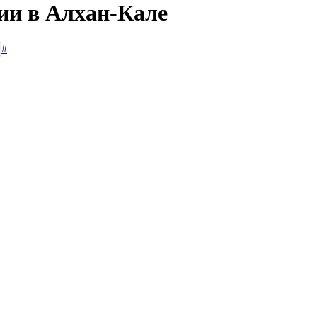
сии в Алхан-Кале
#