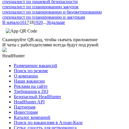
специалист по пищевой безопасности
специалист по планированию закупок
специалист по планированию и бюджетированию
специалист по планированию и закупкам
В начало
16
17
18
19
20
...
36
дальше
Сканируйте QR-код, чтобы скачать приложение
И чаты с работодателями всегда будут под рукой
HeadHunter
Размещение вакансий
Поиск по резюме
О компании
Наши вакансии
Реклама на сайте
Требования к ПО
Безопасный HeadHunter
HeadHunter API
Партнерам
Инвесторам
Каталог компаний
Поиск по вакансиям в Алхан-Кале
Сетка: соцсеть для нетворкинга