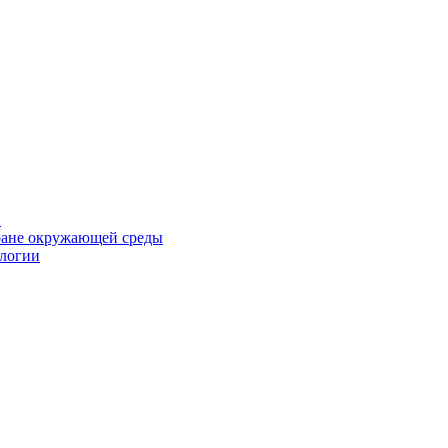
и
хране окружающей среды
ологии