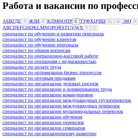
Работа и вакансии по профес
А
Б
В
Г
Д
Е
Ж
З
И
К
Л
М
Н
О
П
Р
Т
У
Ф
Х
Ц
Ч
Ш
Э
Ю
Ё
Й
С
Щ
Ы
Я
A
B
C
D
E
F
G
H
I
J
K
L
M
N
O
P
Q
R
S
T
U
V
W
X
Y
Z
специалист по обучению и развитию персонала
специалист по обучению клиентов
специалист по обучению персонала
специалист по общим вопросам
специалист по операционно-кассовой работе
специалист по операциям с недвижимостью
специалист по оплате труда
специалист по оптимизации бизнес-процессов
специалист по оптовым продажам
специалист по организации деловых поездок
специалист по организации и нормированию труда
специалист по организации командировок
специалист по организации международных грузоперевозок
специалист по организации международных перевозок
специалист по организации мультимодальных перевозок
специалист по организации обучения
специалист по организации перевозок
специалист по организации семинаров
специалист по организационному развитию