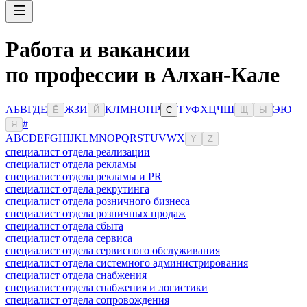
Работа и вакансии
по профессии в Алхан-Кале
А
Б
В
Г
Д
Е
Ж
З
И
К
Л
М
Н
О
П
Р
Т
У
Ф
Х
Ц
Ч
Ш
Э
Ю
Ё
Й
С
Щ
Ы
#
Я
A
B
C
D
E
F
G
H
I
J
K
L
M
N
O
P
Q
R
S
T
U
V
W
X
Y
Z
специалист отдела реализации
специалист отдела рекламы
специалист отдела рекламы и PR
специалист отдела рекрутинга
специалист отдела розничного бизнеса
специалист отдела розничных продаж
специалист отдела сбыта
специалист отдела сервиса
специалист отдела сервисного обслуживания
специалист отдела системного администрирования
специалист отдела снабжения
специалист отдела снабжения и логистики
специалист отдела сопровождения