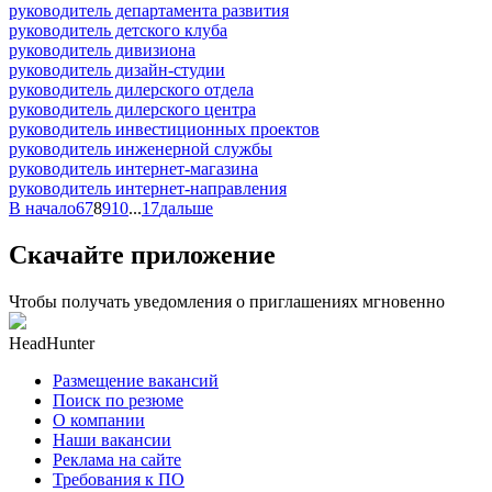
руководитель департамента развития
руководитель детского клуба
руководитель дивизиона
руководитель дизайн-студии
руководитель дилерского отдела
руководитель дилерского центра
руководитель инвестиционных проектов
руководитель инженерной службы
руководитель интернет-магазина
руководитель интернет-направления
В начало
6
7
8
9
10
...
17
дальше
Скачайте приложение
Чтобы получать уведомления о приглашениях мгновенно
HeadHunter
Размещение вакансий
Поиск по резюме
О компании
Наши вакансии
Реклама на сайте
Требования к ПО