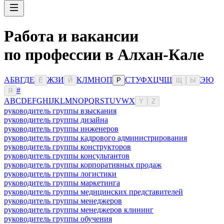
Работа и вакансии
по профессии в Алхан-Кале
А
Б
В
Г
Д
Е
Ж
З
И
К
Л
М
Н
О
П
С
Т
У
Ф
Х
Ц
Ч
Ш
Э
Ю
Ё
Й
Р
Щ
Ы
#
Я
A
B
C
D
E
F
G
H
I
J
K
L
M
N
O
P
Q
R
S
T
U
V
W
X
Y
Z
руководитель группы взыскания
руководитель группы дизайна
руководитель группы инженеров
руководитель группы кадрового администрирования
руководитель группы конструкторов
руководитель группы консультантов
руководитель группы корпоративных продаж
руководитель группы логистики
руководитель группы маркетинга
руководитель группы медицинских представителей
руководитель группы менеджеров
руководитель группы менеджеров клининг
руководитель группы обучения