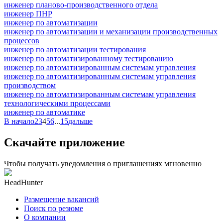
инженер планово-производственного отдела
инженер ПНР
инженер по автоматизации
инженер по автоматизации и механизации производственных
процессов
инженер по автоматизации тестирования
инженер по автоматизированному тестированию
инженер по автоматизированным системам управления
инженер по автоматизированным системам управления
производством
инженер по автоматизированным системам управления
технологическими процессами
инженер по автоматике
В начало
2
3
4
5
6
...
15
дальше
Скачайте приложение
Чтобы получать уведомления о приглашениях мгновенно
HeadHunter
Размещение вакансий
Поиск по резюме
О компании