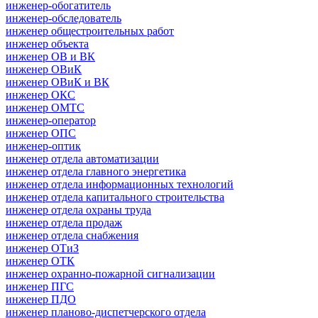
инженер-обогатитель
инженер-обследователь
инженер общестроительных работ
инженер объекта
инженер ОВ и ВК
инженер ОВиК
инженер ОВиК и ВК
инженер ОКС
инженер ОМТС
инженер-оператор
инженер ОПС
инженер-оптик
инженер отдела автоматизации
инженер отдела главного энергетика
инженер отдела информационных технологий
инженер отдела капитального строительства
инженер отдела охраны труда
инженер отдела продаж
инженер отдела снабжения
инженер ОТиЗ
инженер ОТК
инженер охранно-пожарной сигнализации
инженер ПГС
инженер ПДО
инженер планово-диспетчерского отдела