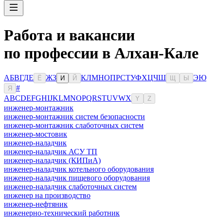
Работа и вакансии
по профессии в Алхан-Кале
А
Б
В
Г
Д
Е
Ж
З
К
Л
М
Н
О
П
Р
С
Т
У
Ф
Х
Ц
Ч
Ш
Э
Ю
Ё
И
Й
Щ
Ы
#
Я
A
B
C
D
E
F
G
H
I
J
K
L
M
N
O
P
Q
R
S
T
U
V
W
X
Y
Z
инженер-монтажник
инженер-монтажник систем безопасности
инженер-монтажник слаботочных систем
инженер-мостовик
инженер-наладчик
инженер-наладчик АСУ ТП
инженер-наладчик (КИПиА)
инженер-наладчик котельного оборудования
инженер-наладчик пищевого оборудования
инженер-наладчик слаботочных систем
инженер на производство
инженер-нефтяник
инженерно-технический работник