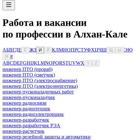
Работа и вакансии
по профессии в Алхан-Кале
А
Б
В
Г
Д
Е
Ж
З
К
Л
М
Н
О
П
Р
С
Т
У
Ф
Х
Ц
Ч
Ш
Э
Ю
Ё
И
Й
Щ
Ы
#
Я
A
B
C
D
E
F
G
H
I
J
K
L
M
N
O
P
Q
R
S
T
U
V
W
X
Y
Z
инженер ПТО (прораб)
инженер ПТО (сметчик)
инженер ПТО (электроснабжение)
инженер ПТО (электроэнергетика)
инженер пусконаладочных работ
инженер-пусконаладчик
инженер радиосвязи
инженер-радиотехник
инженер-радиоэлектронщик
инженер-разработчик
инженер-разработчик РЭА
инженер-расчетчик
инженер релейной защиты и автоматики