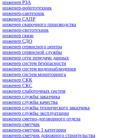
инженер РЗА
инженер-робототехник
инженер-сантехник
инженер САПР
инженер сварочного производства
инженер-светотехник
инженер связи
инженер СДО
инженер сервисного центра
инженер сервисной службы
инженер сети передачи данных
инженер систем безопасности
инженер систем видеонаблюдения
инженер систем мониторинга
инженер СКК
инженер СКС
инженер слаботочных систем
инженер службы заказчика
инженер службы качества
инженер службы технического заказчика
инженер службы эксплуатации
инженер сметно-договорного отдела
инженер-сметчик
инженер-сметчик 1 категории
инженер-сметчик дорожного строительства