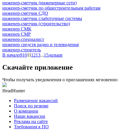
инженер-сметчик (инженерные сети)
инженер-сметчик по общестроительным работам
инженер-сметчик СДО
инженер-сметчик слаботочные системы
инженер-сметчик (строительство)
инженер СМК
инженер СМР
инженер-специалист
инженер средств радио и телевидения
инженер-строитель
В начало
9
10
11
12
13
...
15
дальше
Скачайте приложение
Чтобы получать уведомления о приглашениях мгновенно
HeadHunter
Размещение вакансий
Поиск по резюме
О компании
Наши вакансии
Реклама на сайте
Требования к ПО