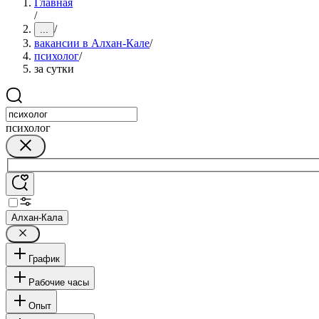
Главная
/
/
...
вакансии в Алхан-Кале
/
психолог
/
за сутки
психолог
Алхан-Кала
График
Рабочие часы
Опыт