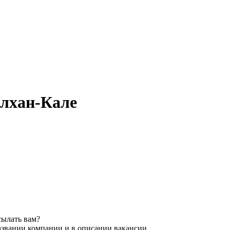
Алхан-Кале
сылать вам?
азвании компании и в описании вакансии