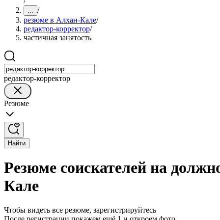
/
/
...
резюме в Алхан-Кале
/
редактор-корректор
/
частичная занятость
редактор-корректор
Резюме
Найти
Резюме соискателей на должн
Кале
Чтобы видеть все резюме, зарегистрируйтесь
После регистрации покажем ещё 1 и откроем фото