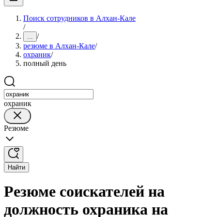
Поиск сотрудников в Алхан-Кале
/
/
...
резюме в Алхан-Кале
/
охраник
/
полный день
охраник
Резюме
Найти
Резюме соискателей на
должность охраника на