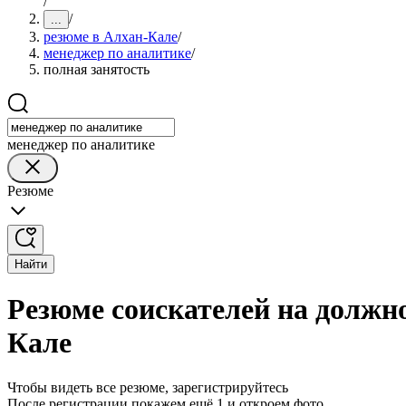
/
/
...
резюме в Алхан-Кале
/
менеджер по аналитике
/
полная занятость
менеджер по аналитике
Резюме
Найти
Резюме соискателей на должно
Кале
Чтобы видеть все резюме, зарегистрируйтесь
После регистрации покажем ещё 1 и откроем фото