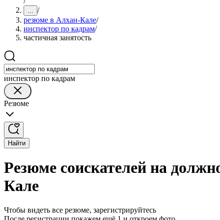
/
/
...
резюме в Алхан-Кале
/
инспектор по кадрам
/
частичная занятость
инспектор по кадрам
Резюме
Найти
Резюме соискателей на должно
Кале
Чтобы видеть все резюме, зарегистрируйтесь
После регистрации покажем ещё 1 и откроем фото