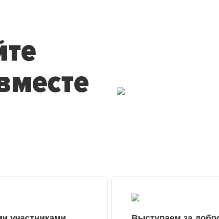
йте
вместе
ми участниками
Выступаем за добр