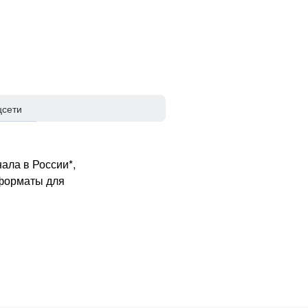
цсети
ала в России*,
 форматы для