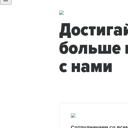
Достига
больше 
с нами
Сотрудничаем со все