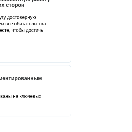
их сторон
угу достоверную
м все обязательства
сте, чтобы достичь
аментированным
ованы на ключевых