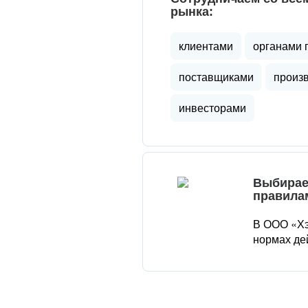
рынка:
клиентами
органами 
поставщиками
произ
инвесторами
Выбирае
правила
В ООО «Хэ
нормах де