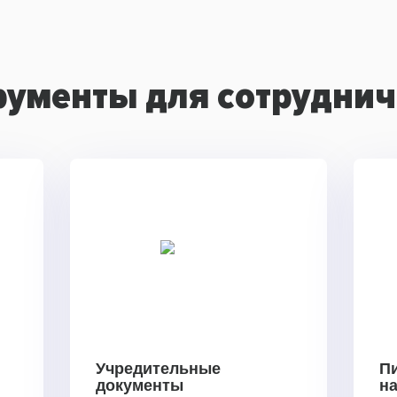
рументы для сотруднич
Учредительные
П
документы
н