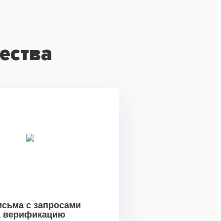
ества
исьма с запросами
а верификацию