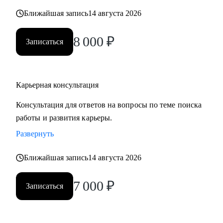
карьерных кризисов
Ближайшая запись
14 августа 2026
Кому могу помочь:
8 000
₽
Записаться
• Руководителям высшего звена и Директорам
(Операционный директор, Коммерческий директор,
Директор по: HR, Управлению цепочками поставок
Карьерная консультация
(Supply Chain), Электронной коммерции (E-commerce)
• Менеджерам среднего звена: Руководители отделов,
Консультация для ответов на вопросы по теме поиска
Региональные и Территориальные менеджеры, HR бизнес-
работы и развития карьеры.
партнеры (HRBP)
Развернуть
• Ведущим специалистам и ключевым экспертам:
Специалисты по закупкам/ВЭД, Логисты, Аналитики,
Ближайшая запись
14 августа 2026
Бухгалтеры, Финансовые менеджеры, Маркетологи,
Менеджеры по продажам, Торговые представители
7 000
₽
Записаться
• Операционному и Торговому персоналу: Продавцы-
консультанты, Кассиры, Складские работники,
Администраторы