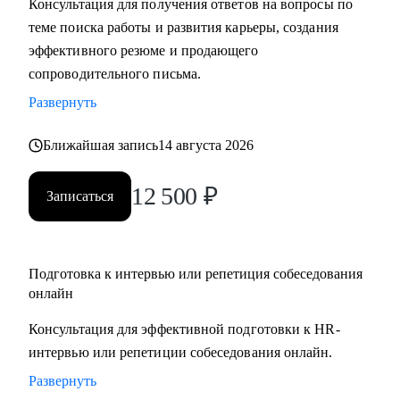
Консультация для получения ответов на вопросы по
• Подготовлю вас к собеседованию и дам практические
теме поиска работы и развития карьеры, создания
рекомендации для успешного ведения сложных
эффективного резюме и продающего
переговоров, в том числе о зарплате и условиях
сопроводительного письма.
• Помогу осознанно сменить профессию или найти ту роль
Развернуть
в карьере, которая принесет вам максимальную
реализацию и доход
Ближайшая запись
14 августа 2026
• Предоставлю экспертную поддержку, если вас уволили.
Разработаю быструю и эффективную стратегию поиска
12 500
₽
Записаться
новой работы
• Проведу анализ ваших сильных сторон и уникального
опыта, чтобы вы обоснованно получили повышение и
Подготовка к интервью или репетиция собеседования
стали лучшим кандидатом в команде
онлайн
• Разработаю личный пошаговый план (дорожную карту)
для быстрого и успешного перехода на новую, более
Консультация для эффективной подготовки к HR-
высокую должность
интервью или репетиции собеседования онлайн.
• Восстановлю вашу мотивацию и предоставлю
Развернуть
проверенные методики для преодоления выгорания и