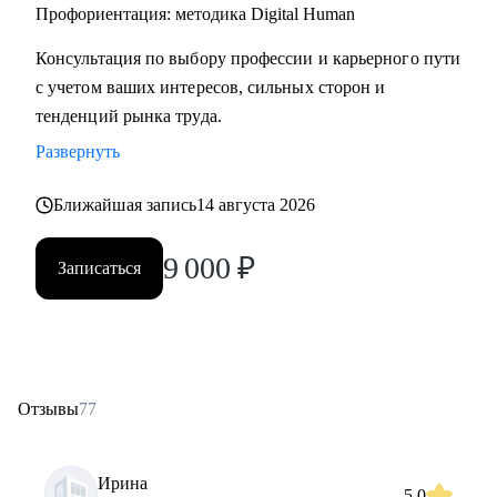
• Начинающим специалистам (Ассистенты, Младшие
Профориентация: методика Digital Human
менеджеры (Junior), Выпускники ВУЗов)
Консультация по выбору профессии и карьерного пути
с учетом ваших интересов, сильных сторон и
Постоянно повышаю квалификацию через тренинги по
тенденций рынка труда.
актуальным HR-технологиям и профориентации
Развернуть
Веду профильный канал, где делюсь практическими
Ближайшая запись
14 августа 2026
кейсами и аналитикой в сфере карьерного развития
9 000
₽
Записаться
Моя миссия — привести вас туда, где ваша деятельность
приносит не только финансовый результат, но и личное
удовлетворение, стирая грань между «работой» и «делом
по душе»
Отзывы
77
Ирина
5.0