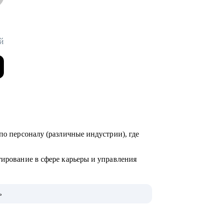
й
по персоналу (различные индустрии), где
тирование в сфере карьеры и управления
000+ карьерных консультаций, 8000+
ь