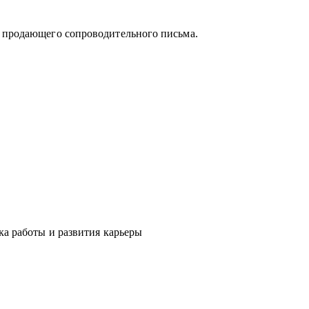
и продающего сопроводительного письма.
 поможет «диагностировать и вылечить»
явить сильные стороны и зоны роста, понять
мальное и актуальное решение, а также
ка работы и развития карьеры