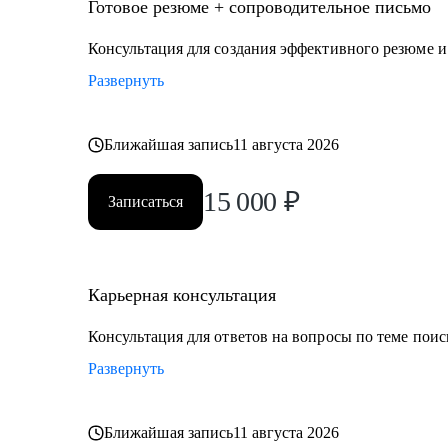
• Директор по производству
Готовое резюме + сопроводительное письмо
• ИТ-директор
Консультация для создания эффективного резюме 
• Директор по логистике и закупкам
Развернуть
• Директор по стратегическому развитию
• Директор по качеству
Ближайшая запись
11 августа 2026
Для своих клиентов я — Карьерный доктор, который
проблемы в области профессионального развития: вы
15 000
₽
Записаться
личную профессиональную уникальность, найти опти
замотивировать на движение к желаемой цели.
Карьерная консультация
Консультация для ответов на вопросы по теме поис
Развернуть
Ближайшая запись
11 августа 2026