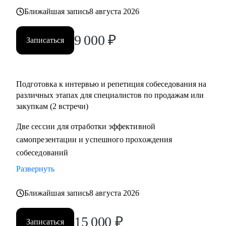
• Помощь в подготовке к прохождению тестирования SHL
Ближайшая запись
8 августа 2026
• Корректировка и продвижение профиля в LinkedIn.
9 000
₽
Записаться
Кому могу помочь:
Начинающим и опытным специалистам в областях:
• продаж и закупок FMCG
Подготовка к интервью и репетиция собеседования на
• B2B продажи и закупки (услуги, товары)
различных этапах для специалистов по продажам или
• маркетплейсы.
закупкам (2 встречи)
Две сессии для отработки эффективной
самопрезентации и успешного прохождения
собеседований
Развернуть
Ближайшая запись
8 августа 2026
15 000
₽
Записаться