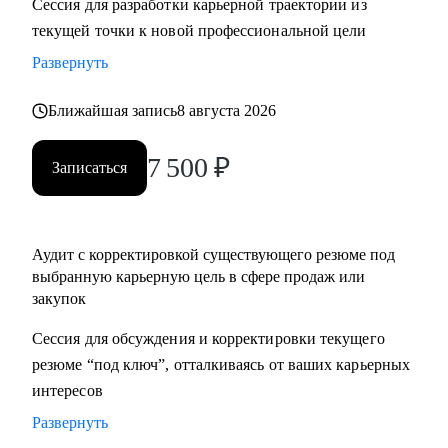
Сессия для разработки карьерной траектории из
нетворкинг для построения карьеры на текущей позиции и
текущей точки к новой профессиональной цели
на внешнем рынке.
Развернуть
• Успешные смены работы моих менти: Авито, Mars,
Henkel, BIC, Royal Canin, Яндекс, Beiersdorf, Danone.
Ближайшая запись
8 августа 2026
С чем помогу:
7 500
₽
Записаться
• Оценка текущего положения и совместный поиск разных
сценариев развития карьеры и компетенций
• Создание детального плана развития в продажах и
Аудит с корректировкой существующего резюме под
закупках, в том числе для перехода в другие сегменты
выбранную карьерную цель в сфере продаж или
• Составление резюме или корректировка существующего
закупок
(это ваша история, поэтому лучше, если автор вы)
• Подготовка к собеседованию на разных этапах (рекрутер,
Сессия для обсуждения и корректировки текущего
внутренний HR, нанимающий менеджер, руководитель
резюме “под ключ”, отталкиваясь от ваших карьерных
компании - разные подходы)
интересов
• Репетиция собеседования по разным этапам, с учетом
Развернуть
специфики собеседника