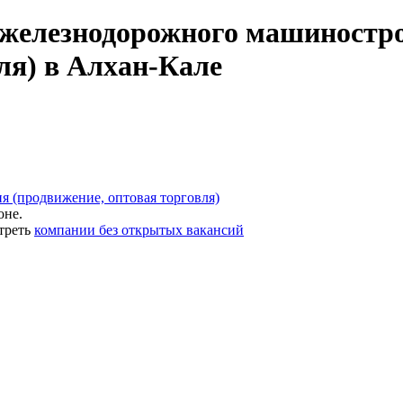
железнодорожного машиностро
ля) в Алхан-Кале
 (продвижение, оптовая торговля)
оне.
треть
компании без открытых вакансий