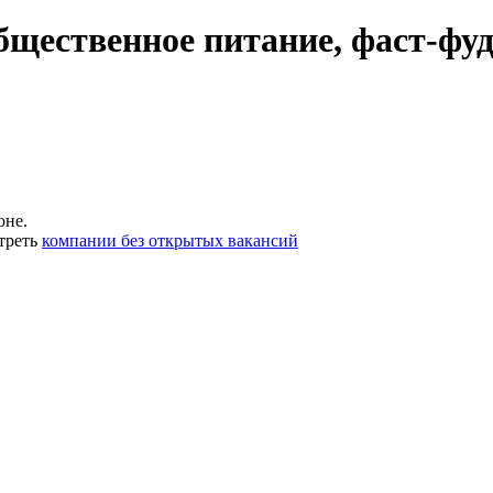
бщественное питание, фаст-фу
оне.
треть
компании без открытых вакансий