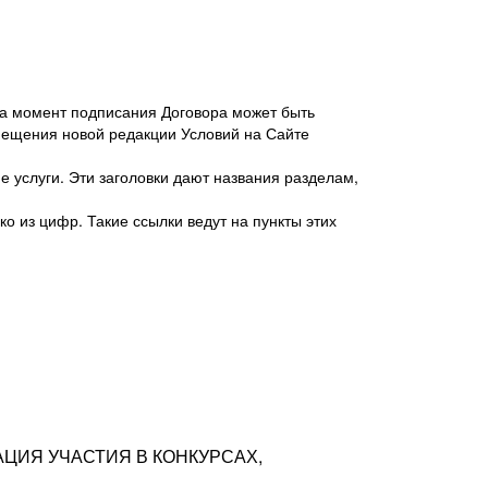
 на момент подписания Договора может быть
мещения новой редакции Условий на Сайте
 услуги. Эти заголовки дают названия разделам,
о из цифр. Такие ссылки ведут на пункты этих
антер», ИНН 7718620740, адрес: 125047,
одская территория Муниципальный округ
я улица, дом 48, помещ. 25
ых резюме с предложениями Соискателей
АЦИЯ УЧАСТИЯ В КОНКУРСАХ,
тра контактной информации Соискателя
тор сайтов: hh.ru, talantix.ru и других
 из Типов регистраций.
луг