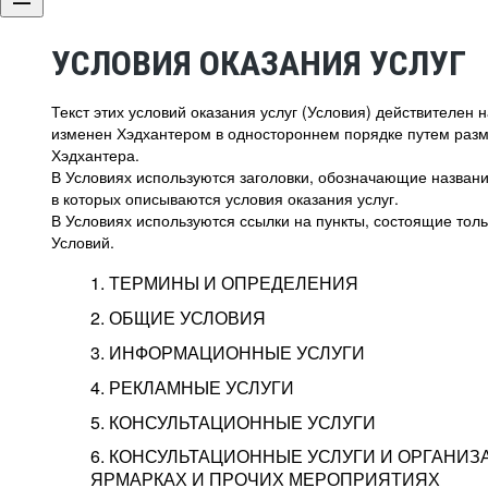
УСЛОВИЯ ОКАЗАНИЯ УСЛУГ
Текст этих условий оказания услуг (Условия) действителен
изменен Хэдхантером в одностороннем порядке путем раз
Хэдхантера.
В Условиях используются заголовки, обозначающие название
в которых описываются условия оказания услуг.
В Условиях используются ссылки на пункты, состоящие тольк
Условий.
1. ТЕРМИНЫ И ОПРЕДЕЛЕНИЯ
2. ОБЩИЕ УСЛОВИЯ
3. ИНФОРМАЦИОННЫЕ УСЛУГИ
1.1. Хэдхантер, или
Хэдхантер, ООО «Хэдх
4. РЕКЛАМНЫЕ УСЛУГИ
HeadHunter, или
г. Москва, внутригор
2.1. Типы и статусы регистрации
5. КОНСУЛЬТАЦИОННЫЕ УСЛУГИ
Исполнитель
Тверской,
2-я
Брестска
Типы регистрации
3.1. Предоставление доступа к базе данн
2.2. Активация услуг
6. КОНСУЛЬТАЦИОННЫЕ УСЛУГИ И ОРГАНИЗ
о трудоустройстве с возможностью просмо
Описание и активация
ЯРМАРКАХ И ПРОЧИХ МЕРОПРИЯТИЯХ
Хэдхантер — администра
2.1.1. Заказчику может быть присвоен один
4.0. Общие условия оказания рекламных ус