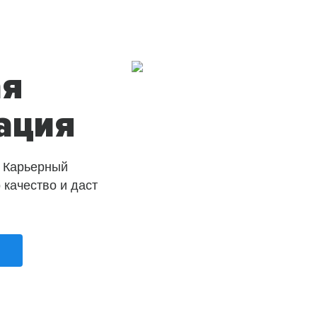
ая
ация
 Карьерный
о качество и даст