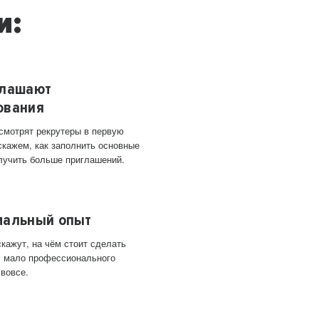
и:
глашают
ования
 смотрят рекрутеры в первую
скажем, как заполнить основные
лучить больше приглашений.
мальный опыт
кажут, на чём стоит сделать
ас мало профессионального
 вовсе.