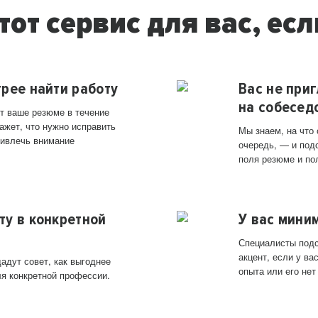
тот сервис для вас, есл
трее найти работу
Вас не при
на собесед
т ваше резюме в течение
ажет, что нужно исправить
Мы знаем, на что
ривлечь внимание
очередь, — и под
поля резюме и по
ту в конкретной
У вас мини
Специалисты подс
акцент, если у в
адут совет, как выгоднее
опыта или его нет
ля конкретной профессии.