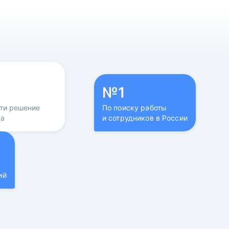
№1
йти решение
По поиску работы
са
и сотрудников в России
ий