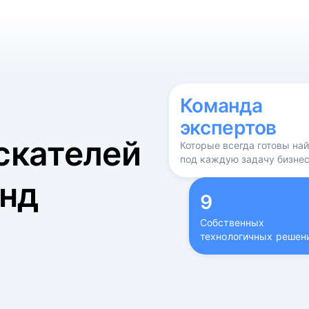
б
Команда
экспертов
скателей
Которые всегда готовы на
под каждую задачу бизне
нд
9
Собственных
технологичных решен