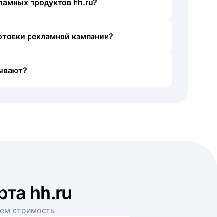
ламных продуктов hh.ru?
готовки рекламной кампании?
ывают?
рта hh.ru
аем стоимость