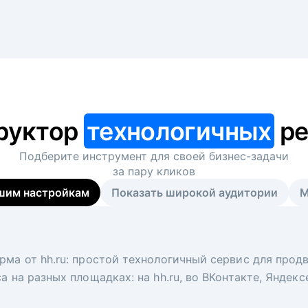
руктор
технологичных
ре
Подберите инструмент для своей
бизнес-задачи
за пару кликов
шим настройкам
Показать широкой аудитории
М
я
 рекрутер
рма от hh.ru: простой технологичный сервис для прод
 для вакансий на главной странице hh.ru. Увеличивает
под ключ. Решите, сколько кандидатов и когда вам нуж
а на разных площадках: на hh.ru, во ВКонтакте, Яндек
ологи, рекрутеры и проектные менеджеры hh.ru с цел
тов