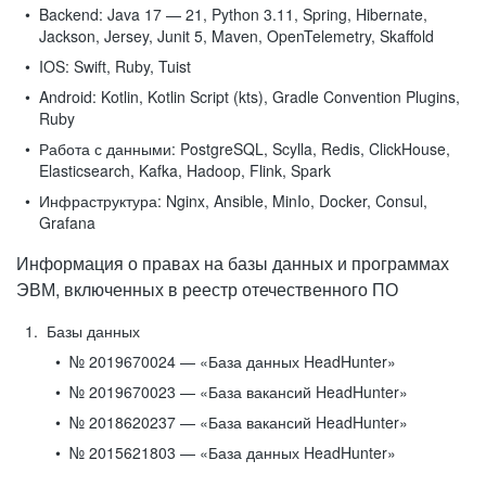
Backend:
Java 17 — 21, Python 3.11, Spring, Hibernate,
Jackson, Jersey, Junit 5, Maven, OpenTelemetry, Skaffold
IOS:
Swift, Ruby, Tuist
Android:
Kotlin, Kotlin Script (kts), Gradle Convention Plugins,
Ruby
Работа с данными:
PostgreSQL, Scylla, Redis, ClickHouse,
Elasticsearch, Kafka, Hadoop, Flink, Spark
Инфраструктура:
Nginx, Ansible, MinIo, Docker, Consul,
Grafana
Информация о правах на базы данных и программах
ЭВМ, включенных в реестр отечественного ПО
Базы данных
№ 2019670024 — «База данных HeadHunter»
№ 2019670023 — «База вакансий HeadHunter»
№ 2018620237 — «База вакансий HeadHunter»
№ 2015621803 — «База данных HeadHunter»