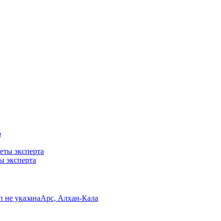
ты эксперта
/п не указана
Арс, Алхан-Кала