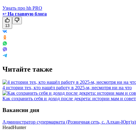
Узнать про hh PRO
↩
На главную блога
13
Читайте также
4 истории тех, кто нашёл работу в 2025-м, несмотря ни на что
Как сохранить себя и доход после декрета: истории мам и сове
Вакансии дня
Администратор супермаркета (Розничная сеть, с. Алхан-Юрт)
з
HeadHunter