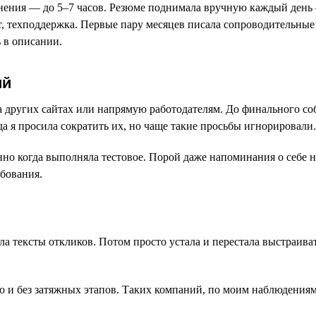
ьнения — до 5–7 часов. Резюме поднимала вручную каждый день 
, техподдержка. Первые пару месяцев писала сопроводительные
 в описании.
ий
на других сайтах или напрямую работодателям. До финального со
а я просила сократить их, но чаще такие просьбы игнорировали.
но когда выполняла тестовое. Порой даже напоминания о себе н
ебования.
ла тексты откликов. Потом просто устала и перестала выстраив
ро и без затяжных этапов. Таких компаний, по моим наблюдения