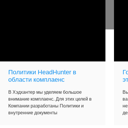
Политики HeadHunter в
Г
области комплаенс
э
В Хэдхантер мы уделяем большое
Вы
внимание комплаенс. Для этих целей в
ва
Компании разработаны Политики и
не
внутренние документы
де