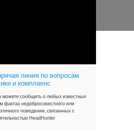
орячая линия по вопросам
тики и комплаенс
 можете сообщить о любых известных
м фактах недобросовестного или
этичного поведения, связанных с
ятельностью HeadHunter