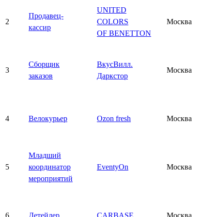
UNITED
Продавец-
2
COLORS
Москва
кассир
OF BENETTON
Сборщик
ВкусВилл.
3
Москва
заказов
Даркстор
4
Велокурьер
Ozon fresh
Москва
Младший
5
координатор
EventyOn
Москва
мероприятий
6
Детейлер
CARBASE
Москва