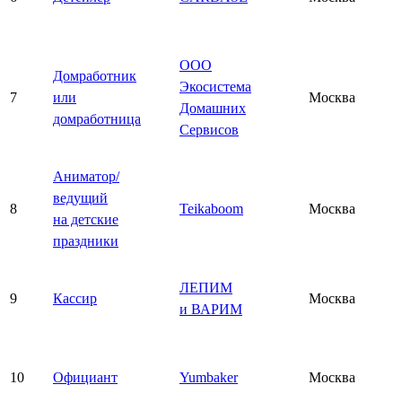
ООО
Домработник
Экосистема
7
или
Москва
Домашних
домработница
Сервисов
Аниматор/
ведущий
8
Teikaboom
Москва
на детские
праздники
ЛЕПИМ
9
Кассир
Москва
и ВАРИМ
10
Официант
Yumbaker
Москва