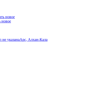
ь новое
/п не указана
Арс, Алхан-Кала