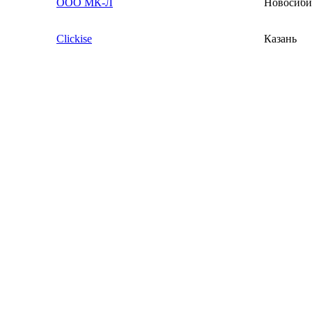
ООО МК-Л
Новосиби
Clickise
Казань