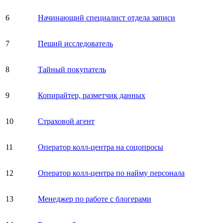
6
Начинающий специалист отдела записи
7
Пеший исследователь
8
Тайный покупатель
9
Копирайтер, разметчик данных
10
Страховой агент
11
Оператор колл-центра на соцопросы
12
Оператор колл-центра по найму персонала
13
Менеджер по работе с блогерами