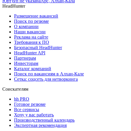
Юрт)
з/п не указана
Арс, Алхан-Кала
HeadHunter
Размещение вакансий
Поиск по резюме
О компании
Наши вакансии
Реклама на сайте
Требования к ПО
Безопасный HeadHunter
HeadHunter API
Партнерам
Инвесторам
Каталог компаний
Поиск по вакансиям в Алхан-Кале
Сетка: соцсеть для нетворкинга
Соискателям
hh PRO
Готовое резюме
Все сервисы
Хочу у вас работать
Производственный календарь
Экспертная рекомендация