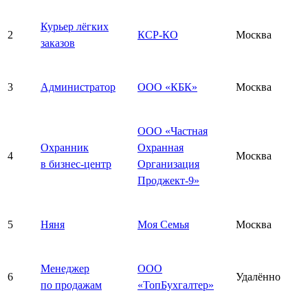
Курьер лёгких
2
КСР-КО
Москва
заказов
3
Администратор
ООО «КБК»
Москва
ООО «Частная
Охранник
Охранная
4
Москва
в бизнес-центр
Организация
Проджект-9»
5
Няня
Моя Семья
Москва
Менеджер
ООО
6
Удалённо
по продажам
«ТопБухгалтер»