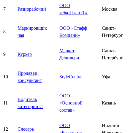
ООО
7
Разнорабочий
Москва
«ЭкоПлантТ»
Маркировщик
ООО «Стафф
Санкт-
8
чая
Компани»
Петербург
Маркет
Санкт-
9
Курьер
Деливери
Петербург
Продавец-
10
StyleCentral
Уфа
консультант
ООО
Водитель
11
«Основной
Казань
категории С
состав»
ООО
Нижний
12
Слесарь
«Резидент»
Новгород